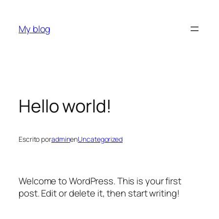
Saltar
al
My blog
contenido
Hello world!
Escrito por
admin
en
Uncategorized
Welcome to WordPress. This is your first
post. Edit or delete it, then start writing!